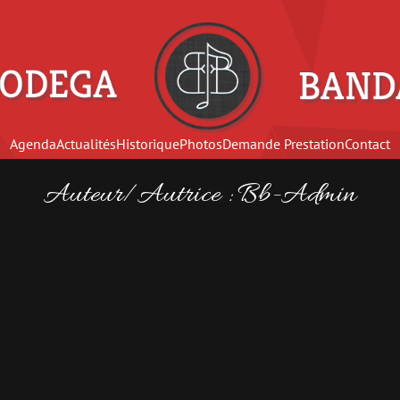
Agenda
Actualités
Historique
Photos
Demande Prestation
Contact
Auteur/autrice :
Bb-Admin