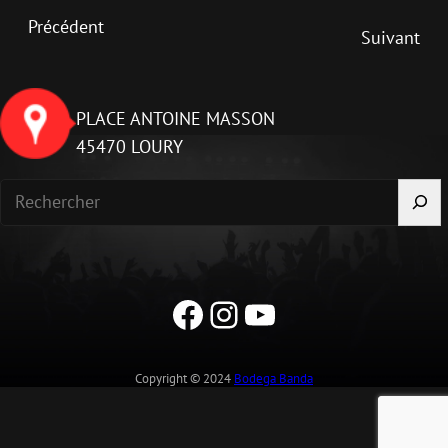
Précédent
Suivant
PLACE ANTOINE MASSON
45470 LOURY
R
e
c
h
Facebook
Instagram
YouTube
e
r
c
Copyright © 2024
Bodega Banda
h
e
r